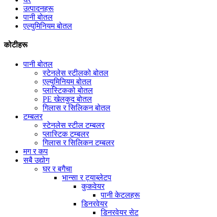
उत्पादनहरू
पानी बोतल
एल्युमिनियम बोतल
कोटीहरू
पानी बोतल
स्टेनलेस स्टीलको बोतल
एल्युमिनियम बोतल
प्लास्टिकको बोतल
PE खेलकुद बोतल
गिलास र सिलिकन बोतल
टम्बलर
स्टेनलेस स्टील टम्बलर
प्लास्टिक टम्बलर
गिलास र सिलिकन टम्बलर
मग र कप
सबै उद्योग
घर र बगैचा
भान्सा र ट्याब्लेटप
कुकवेयर
पानी केटलहरू
डिनरवेयर
डिनरवेयर सेट