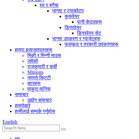
घर र बगैचा
भान्सा र ट्याब्लेटप
कुकवेयर
पानी केटलहरू
डिनरवेयर
डिनरवेयर सेट
भान्सा उपकरण र ग्याजेटहरू
फलफूल र तरकारी उपकरणहरू
हाम्रा इजाजतपत्रहरू
मिकी र मिन्नी माउस
जमेको
राजकुमारी र बार्बी
Minions
नमस्ते किट्टी
कारहरू
माकुरा मानिस
समाचार
उद्योग समाचार
हाम्रोबारे
हामीलाई सम्पर्क गर्नुहोस
English
घर