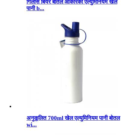
गिलास बियर बोतल आकारको एल्युमिनियम खेल
पानी b...
अनुकूलित 700ml खेल एल्युमिनियम पानी बोतल
wi...