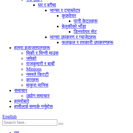
घर र बगैचा
भान्सा र ट्याब्लेटप
कुकवेयर
पानी केटलहरू
बेलुकीको भाँडा
डिनरवेयर सेट
भान्सा उपकरण र ग्याजेटहरू
फलफूल र तरकारी उपकरणहरू
हाम्रा इजाजतपत्रहरू
मिकी र मिन्नी माउस
जमेको
राजकुमारी र बार्बी
Minions
नमस्ते किट्टी
कारहरू
माकुरा मानिस
समाचार
उद्योग समाचार
हाम्रोबारे
हामीलाई सम्पर्क गर्नुहोस
English
घर