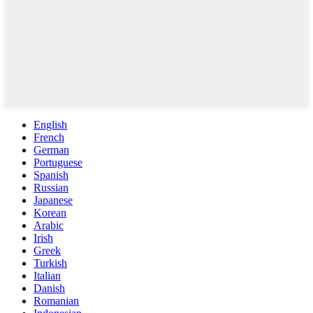
English
French
German
Portuguese
Spanish
Russian
Japanese
Korean
Arabic
Irish
Greek
Turkish
Italian
Danish
Romanian