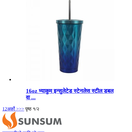
16oz भ्याकुम इन्सुलेटेड स्टेनलेस स्टील डबल
वा ...
1
2
अर्को >
>>
पृष्ठ १/२